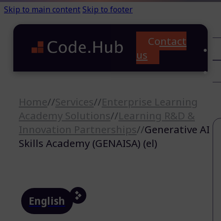
Skip to main content
Skip to footer
Contact
C
us
T
A
Home
//
Services
//
Enterprise Learning
Academy Solutions
//
Learning R&D &
Innovation Partnerships
//
Generative AI
Skills Academy (GENAISA) (el)
English